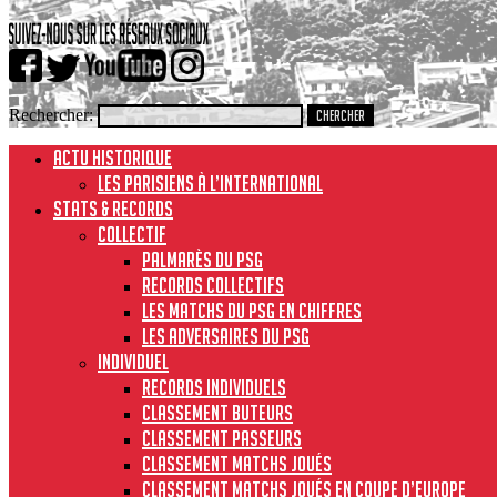
Rechercher:
ACTU HISTORIQUE
Les Parisiens à l’international
STATS & RECORDS
Collectif
Palmarès du PSG
Records collectifs
Les matchs du PSG en chiffres
Les adversaires du PSG
Individuel
Records individuels
Classement buteurs
Classement passeurs
Classement matchs joués
Classement matchs joués en Coupe d’Europe