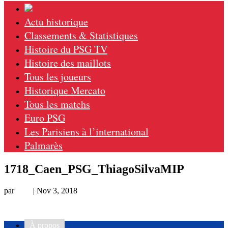
Actu historique
Classements & Statistiques
Histoire du PSG TV
Histoire des maillots
Tous les joueurs
Historique Mercato
Tous les matchs
Euro PSG
Les Parisiens à l’international
Palmarès
1718_Caen_PSG_ThiagoSilvaMIP
par
Loic
|
Nov 3, 2018
À propos