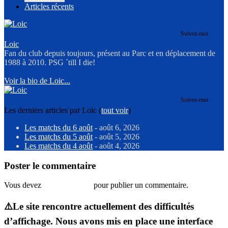
Articles récents
Suivez-moi
Loic
Fan du club depuis toujours, présent au Parc et en déplacement de
1988 à 2010. PSG ´till I die!
Voir la bio de Loic...
Suivez-moi
Les derniers articles par Loic
(
tout voir
)
Les matchs du 6 août
- août 6, 2026
Les matchs du 5 août
- août 5, 2026
Les matchs du 4 août
- août 4, 2026
Poster le commentaire
Vous devez
vous connecter
pour publier un commentaire.
⚠️Le site rencontre actuellement des difficultés
d’affichage. Nous avons mis en place une interface