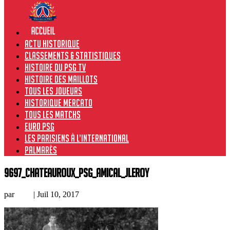
Actu historique
Classements & Statistiques
Histoire du PSG TV
Histoire des maillots
Tous les joueurs
Historique Mercato
Tous les matchs
Euro PSG
Les Parisiens à l’international
Palmarès
9697_chateauroux_psg_amical_jleroy
par
Loic
|
Juil 10, 2017