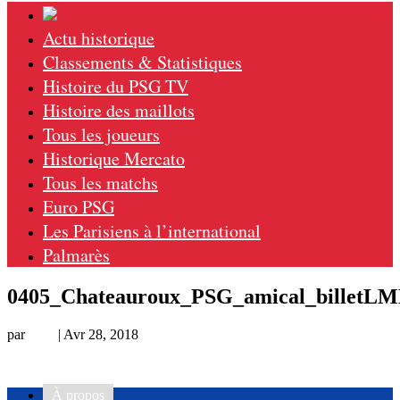
Actu historique
Classements & Statistiques
Histoire du PSG TV
Histoire des maillots
Tous les joueurs
Historique Mercato
Tous les matchs
Euro PSG
Les Parisiens à l’international
Palmarès
0405_Chateauroux_PSG_amical_billetL
par
Loic
|
Avr 28, 2018
À propos