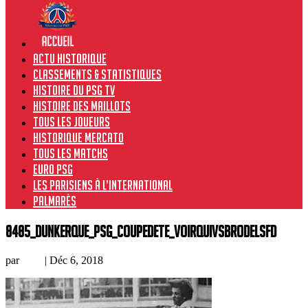
Actu historique
Classements & Statistiques
Histoire du PSG TV
Histoire des maillots
Tous les joueurs
Historique Mercato
Tous les matchs
Euro PSG
Les Parisiens à l’international
Palmarès
8485_Dunkerque_PSG_CoupeDEte_voirquivsBrodelSFD
par
Loic
|
Déc 6, 2018