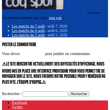
Suivez-moi
Les derniers articles par Loic
(
tout voir
)
Les matchs du 7 août
- août 7, 2026
Les matchs du 6 août
- août 6, 2026
Les matchs du 5 août
- août 5, 2026
Poster le commentaire
Vous devez
vous connecter
pour publier un commentaire.
⚠️Le site rencontre actuellement des difficultés d’affichage. Nous
avons mis en place une interface provisoire pour vous permettre de
naviguer sur le site. Nous faisons notre possible pour y remédier au
plus vite. L’équipe d’HdPSG.⚠️
Rechercher :
Facebook
Twitter