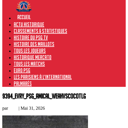
Actu historique
Classements & Statistiques
Histoire du PSG TV
Histoire des maillots
Tous les joueurs
Historique Mercato
Tous les matchs
Euro PSG
Les Parisiens à l’international
Palmarès
9394_Evry_PSG_amical_WeahvsCocotLG
par
Loic
|
Mai 31, 2026