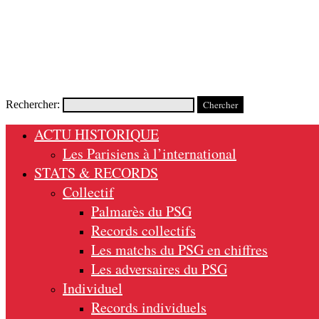
Rechercher:
ACTU HISTORIQUE
Les Parisiens à l’international
STATS & RECORDS
Collectif
Palmarès du PSG
Records collectifs
Les matchs du PSG en chiffres
Les adversaires du PSG
Individuel
Records individuels