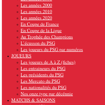
Les années 2000
Les années 2010
Les années 2020
En Coupe de France
En Coupe de la Ligue
Au Trophée des Champions
L’écusson du PSG
Les joueurs du PSG par numéros
JOUEURS
Les joueurs de A à Z (fiches)
Les entraineurs du PSG
Les présidents du PSG
Les Mercato du PSG
Les nationalités du PSG
Nos onze type par décénnie
MATCHS & SAISONS