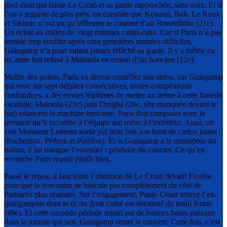
pied droit qui laisse Le Crom et sa garde rapprochée, sans voix. Et si
l’on y regarde de plus près, on constate que Kouassi, Bah, Le Roux
et Sikimic n’ont pu qu’effleurer le courant d’air Ronaldinho (21e).
Un éclair au milieu de vingt minutes cahin-caha. Car si Paris n’a pas
semblé trop souffrir après cinq premières minutes difficiles,
Guingamp n’a pour autant jamais relâché sa garde. Il y a même eu
un autre but refusé à Malouda en raison d’un hors-jeu (12e).
Maître des points, Paris va devoir contrôler son stress, car Guingamp
qui reste sur sept défaites consécutives, toutes compétitions
confondues, a des envies légitimes de mettre un terme à cette funeste
escalade. Malouda (23e) puis Drogba (26e, tête manquée devant le
but) relancent la machine bretonne. Paris doit composer avec la
pression qu’il incombe à l’équipe qui mène à l’extérieur. Ainsi, on
voit Monsieur Ledentu sortir par trois fois son bout de carton jaune
(Pochettino, Pédron et Potillon). Et si Guingamp a le monopole du
ballon, il lui manque l’essentiel : produire du concret. Ce qu’en
revanche Paris réussit plutôt bien.
Passé le repos, il faut toute l’attention de Le Crom devant Fiorèse
pour que la rencontre ne bascule pas complètement du côté de
Parisiens plus réalistes. Sur l’engagement, Paulo Cesar trouve l’ex-
guingampais dont le tir du droit cadré est détourné du main ferme
(46e). Et cette seconde période repart sur de bonnes bases puisque
dans la minute qui suit, Guingamp remet le couvert. Cette fois, c’est