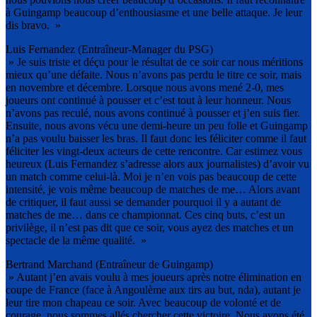
à Guingamp beaucoup d’enthousiasme et une belle attaque. Je leur
dis bravo. »
Luis Fernandez (Entraîneur-Manager du PSG)
» Je suis triste et déçu pour le résultat de ce soir car nous méritions
mieux qu’une défaite. Nous n’avons pas perdu le titre ce soir, mais
en novembre et décembre. Lorsque nous avons mené 2-0, mes
joueurs ont continué à pousser et c’est tout à leur honneur. Nous
n’avons pas reculé, nous avons continué à pousser et j’en suis fier.
Ensuite, nous avons vécu une demi-heure un peu folle et Guingamp
n’a pas voulu baisser les bras. Il faut donc les féliciter comme il faut
féliciter les vingt-deux acteurs de cette rencontre. Car estimez vous
heureux (Luis Fernandez s’adresse alors aux journalistes) d’avoir vu
un match comme celui-là. Moi je n’en vois pas beaucoup de cette
intensité, je vois même beaucoup de matches de me… Alors avant
de critiquer, il faut aussi se demander pourquoi il y a autant de
matches de me… dans ce championnat. Ces cinq buts, c’est un
privilège, il n’est pas dit que ce soir, vous ayez des matches et un
spectacle de la même qualité. »
Bertrand Marchand (Entraîneur de Guingamp)
» Autant j’en avais voulu à mes joueurs après notre élimination en
coupe de France (face à Angoulème aux tirs au but, nda), autant je
leur tire mon chapeau ce soir. Avec beaucoup de volonté et de
courage, nous sommes allés chercher cette victoire. Nous avons été