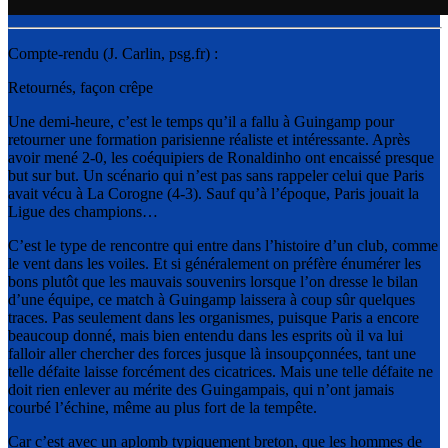
Compte-rendu (J. Carlin, psg.fr) :
Retournés, façon crêpe
Une demi-heure, c’est le temps qu’il a fallu à Guingamp pour
retourner une formation parisienne réaliste et intéressante. Après
avoir mené 2-0, les coéquipiers de Ronaldinho ont encaissé presque
but sur but. Un scénario qui n’est pas sans rappeler celui que Paris
avait vécu à La Corogne (4-3). Sauf qu’à l’époque, Paris jouait la
Ligue des champions…
C’est le type de rencontre qui entre dans l’histoire d’un club, comme
le vent dans les voiles. Et si généralement on préfère énumérer les
bons plutôt que les mauvais souvenirs lorsque l’on dresse le bilan
d’une équipe, ce match à Guingamp laissera à coup sûr quelques
traces. Pas seulement dans les organismes, puisque Paris a encore
beaucoup donné, mais bien entendu dans les esprits où il va lui
falloir aller chercher des forces jusque là insoupçonnées, tant une
telle défaite laisse forcément des cicatrices. Mais une telle défaite ne
doit rien enlever au mérite des Guingampais, qui n’ont jamais
courbé l’échine, même au plus fort de la tempête.
Car c’est avec un aplomb typiquement breton, que les hommes de