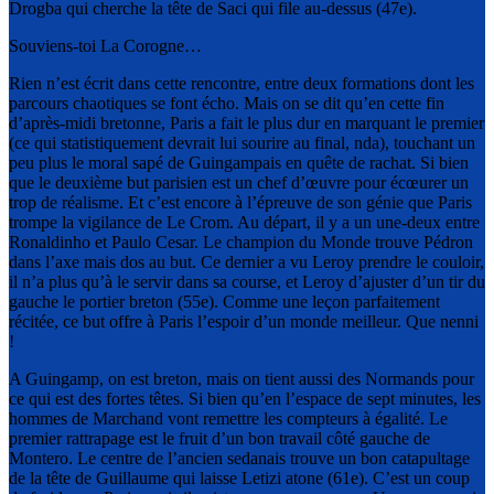
Drogba qui cherche la tête de Saci qui file au-dessus (47e).
Souviens-toi La Corogne…
Rien n’est écrit dans cette rencontre, entre deux formations dont les
parcours chaotiques se font écho. Mais on se dit qu’en cette fin
d’après-midi bretonne, Paris a fait le plus dur en marquant le premier
(ce qui statistiquement devrait lui sourire au final, nda), touchant un
peu plus le moral sapé de Guingampais en quête de rachat. Si bien
que le deuxième but parisien est un chef d’œuvre pour écœurer un
trop de réalisme. Et c’est encore à l’épreuve de son génie que Paris
trompe la vigilance de Le Crom. Au départ, il y a un une-deux entre
Ronaldinho et Paulo Cesar. Le champion du Monde trouve Pédron
dans l’axe mais dos au but. Ce dernier a vu Leroy prendre le couloir,
il n’a plus qu’à le servir dans sa course, et Leroy d’ajuster d’un tir du
gauche le portier breton (55e). Comme une leçon parfaitement
récitée, ce but offre à Paris l’espoir d’un monde meilleur. Que nenni
!
A Guingamp, on est breton, mais on tient aussi des Normands pour
ce qui est des fortes têtes. Si bien qu’en l’espace de sept minutes, les
hommes de Marchand vont remettre les compteurs à égalité. Le
premier rattrapage est le fruit d’un bon travail côté gauche de
Montero. Le centre de l’ancien sedanais trouve un bon catapultage
de la tête de Guillaume qui laisse Letizi atone (61e). C’est un coup