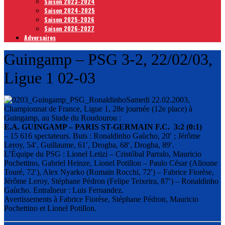
Saison 2023-2024
Saison 2024-2025
Saison 2025-2026
Saison 2026-2027
Adversaires
Guingamp – PSG 3-2, 22/02/03,
Ligue 1 02-03
Samedi 22.02.2003,
Championnat de France, Ligue 1, 28e journée (12e place) à
Guingamp, au Stade du Roudourou :
E.A. GUINGAMP – PARIS ST-GERMAIN F.C. 3:2 (0:1)
– 15 616 spectateurs. Buts : Ronaldinho Gaùcho, 20′ ; Jérôme
Leroy, 54′, Guillaume, 61′, Drogba, 68′, Drogba, 89′.
L’Équipe du PSG : Lionel Letizi – Cristóbal Parralo, Mauricio
Pochettino, Gabriel Heinze, Lionel Potillon – Paulo César (Alioune
Touré, 72′), Alex Nyarko (Romain Rocchi, 72′) – Fabrice Fiorèse,
Jérôme Leroy, Stéphane Pédron (Felipe Teixeira, 87′) – Ronaldinho
Gaùcho. Entraîneur : Luis Fernandez.
Avertissements à Fabrice Fiorèse, Stéphane Pédron, Mauricio
Pochettino et Lionel Potillon.