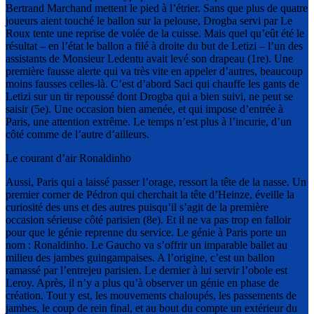
Bertrand Marchand mettent le pied à l’étrier. Sans que plus de quatre
joueurs aient touché le ballon sur la pelouse, Drogba servi par Le
Roux tente une reprise de volée de la cuisse. Mais quel qu’eût été le
résultat – en l’état le ballon a filé à droite du but de Letizi – l’un des
assistants de Monsieur Ledentu avait levé son drapeau (1re). Une
première fausse alerte qui va très vite en appeler d’autres, beaucoup
moins fausses celles-là. C’est d’abord Saci qui chauffe les gants de
Letizi sur un tir repoussé dont Drogba qui a bien suivi, ne peut se
saisir (5e). Une occasion bien amenée, et qui impose d’entrée à
Paris, une attention extrême. Le temps n’est plus à l’incurie, d’un
côté comme de l’autre d’ailleurs.
Le courant d’air Ronaldinho
Aussi, Paris qui a laissé passer l’orage, ressort la tête de la nasse. Un
premier corner de Pédron qui cherchait la tête d’Heinze, éveille la
curiosité des uns et des autres puisqu’il s’agit de la première
occasion sérieuse côté parisien (8e). Et il ne va pas trop en falloir
pour que le génie reprenne du service. Le génie à Paris porte un
nom : Ronaldinho. Le Gaucho va s’offrir un imparable ballet au
milieu des jambes guingampaises. A l’origine, c’est un ballon
ramassé par l’entrejeu parisien. Le dernier à lui servir l’obole est
Leroy. Après, il n’y a plus qu’à observer un génie en phase de
création. Tout y est, les mouvements chaloupés, les passements de
jambes, le coup de rein final, et au bout du compte un extérieur du