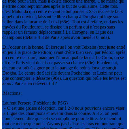
de froid pour Paris, mais il existe encore une marge. Une marge qui
s’effrite donc sept minutes après le but de Guillaume. Cette fois,
c’est Malouda qui centre devant le but parisien. Saci réalise le faux
appel qui convient, laissant le libre champ à Drogba qui loge son
ballon dans la lucarne de Letizi (68e). Tout est à refaire, et dans les
travées du Roudourou, se dissipe un parfum qui n’est pas sans
rappeler un fameux déplacement à La Corogne, en Ligue des
champions (défaite 4-3 de Paris après avoir mené 3-0, nda).
Et l’odeur est la bonne. Et lorsque l’on voit Teixeira (tout juste entré
en jeu à la place de Pédron) avant d’être bien servi par Pédron après
un centre de Touré, manquer l’immanquable face à Le Crom, on se
dit que Paris vient de laisser passer sa chance (89e). Finalement,
chacun est prêt à signer pour le partage de points lorsque surgit
Drogba. Le centre de Saci file devant Pochettino, et Letizi ne peut
que contempler le désastre (90e). La question qui brûle les lèvres est
alors : Paris s’en relèvera-t-il ?
Réactions :
Laurent Perpère (Président du PSG)
» C’est une grosse déception, car à 2-0 nous pouvions encore viser
la Ligue des champions et revenir dans la course. A 3-2, on peut
honnêtement dire que cela se complique pour le titre. Je retiendrai
tout de même que nous n’avons pas baissé les bras en montrant que
nous pouvions nous créer beaucoup d’occasions. Il faut reconnaître