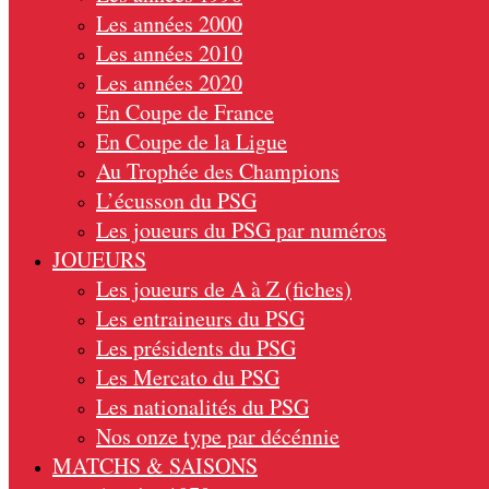
Les années 2000
Les années 2010
Les années 2020
En Coupe de France
En Coupe de la Ligue
Au Trophée des Champions
L’écusson du PSG
Les joueurs du PSG par numéros
JOUEURS
Les joueurs de A à Z (fiches)
Les entraineurs du PSG
Les présidents du PSG
Les Mercato du PSG
Les nationalités du PSG
Nos onze type par décénnie
MATCHS & SAISONS