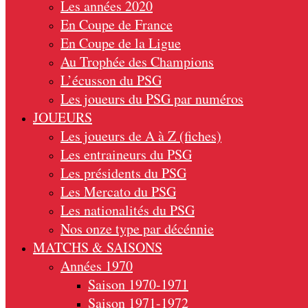
Les années 2020
En Coupe de France
En Coupe de la Ligue
Au Trophée des Champions
L’écusson du PSG
Les joueurs du PSG par numéros
JOUEURS
Les joueurs de A à Z (fiches)
Les entraineurs du PSG
Les présidents du PSG
Les Mercato du PSG
Les nationalités du PSG
Nos onze type par décénnie
MATCHS & SAISONS
Années 1970
Saison 1970-1971
Saison 1971-1972