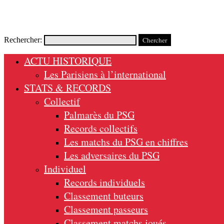
Rechercher:
ACTU HISTORIQUE
Les Parisiens à l’international
STATS & RECORDS
Collectif
Palmarès du PSG
Records collectifs
Les matchs du PSG en chiffres
Les adversaires du PSG
Individuel
Records individuels
Classement buteurs
Classement passeurs
Classement matchs joués