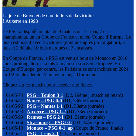
La joie de Bravo et de Guérin lors de la victoire
à Auxerre en 1993
Le PSG a disputé un total de 9 matchs un 1er mai, 7 en
championnat, un en Coupe de France et un en Coupe d’Europe. Le
bilan est positif avec 4 victoires (dont une après prolongation), 3
nuls et 2 défaite,10 buts marqués et 7 encaissés.
En Coupe de France, le PSG est venu à bout de Monaco en 2010,
après prolongation, et a mis la main sur son 8ème trophée. En
Coupe d’Europe, par contre, les Parisiens se sont inclinés en 2024
en 1/2 finale aller de l’épreuve reine, à Dortmund.
Cliquez sur les matchs pour accéder aux fiches.
– 01/05/74 :
PSG – Toulon 3-1
(D2, 19ème j. match en retard)
– 01/05/87 :
Nancy – PSG 0-0
(D1, 33ème journée)
– 01/05/92 :
PSG – Nantes 1-1
(D1, 38ème journée)
– 01/05/93 :
Auxerre – PSG 1-2
(D1, 33ème journée)
– 01/05/99 :
Rennes – PSG 2-1
(D1, 31ème journée)
– 01/05/04 :
Strasbourg – PSG 0-0
(D1, 34ème journée)
– 01/05/10 :
Monaco – PSG 0-1, ap
(Coupe de France, finale)
– 01/05/21 :
PSG – Lens 2-1
(L1, 35ème journée)