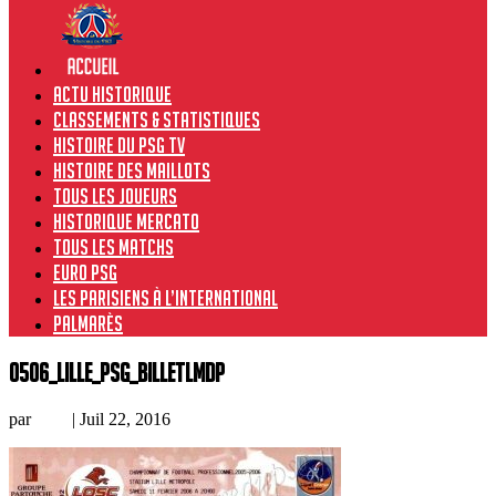
Actu historique
Classements & Statistiques
Histoire du PSG TV
Histoire des maillots
Tous les joueurs
Historique Mercato
Tous les matchs
Euro PSG
Les Parisiens à l’international
Palmarès
0506_Lille_PSG_billetLMDP
par
Loic
|
Juil 22, 2016