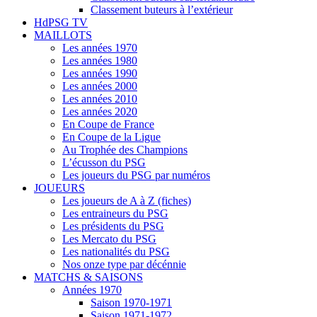
Classement buteurs à l’extérieur
HdPSG TV
MAILLOTS
Les années 1970
Les années 1980
Les années 1990
Les années 2000
Les années 2010
Les années 2020
En Coupe de France
En Coupe de la Ligue
Au Trophée des Champions
L’écusson du PSG
Les joueurs du PSG par numéros
JOUEURS
Les joueurs de A à Z (fiches)
Les entraineurs du PSG
Les présidents du PSG
Les Mercato du PSG
Les nationalités du PSG
Nos onze type par décénnie
MATCHS & SAISONS
Années 1970
Saison 1970-1971
Saison 1971-1972