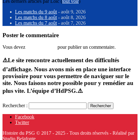
Les derniers articles par Loic
(
tout voir
)
Les matchs du 9 août
- août 9, 2026
Les matchs du 8 août
- août 8, 2026
Les matchs du 7 août
- août 7, 2026
Poster le commentaire
Vous devez
vous connecter
pour publier un commentaire.
⚠️Le site rencontre actuellement des difficultés
d’affichage. Nous avons mis en place une interface
provisoire pour vous permettre de naviguer sur le
site. Nous faisons notre possible pour y remédier au
plus vite. L’équipe d’HdPSG.⚠️
Rechercher :
Facebook
Twitter
Histoire du PSG © 2017 - 2025 - Tous droits réservés - Réalisé par
Studio Belafonte