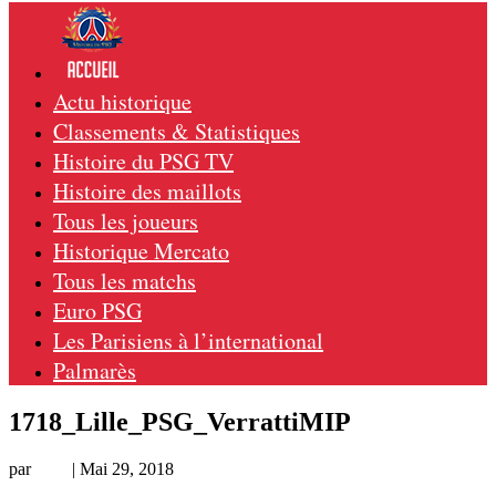
Actu historique
Classements & Statistiques
Histoire du PSG TV
Histoire des maillots
Tous les joueurs
Historique Mercato
Tous les matchs
Euro PSG
Les Parisiens à l’international
Palmarès
1718_Lille_PSG_VerrattiMIP
par
Loic
|
Mai 29, 2018