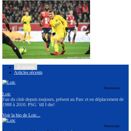
À propos
Articles récents
Suivez-moi
Loic
Fan du club depuis toujours, présent au Parc et en déplacement de
1988 à 2010. PSG ´till I die!
Voir la bio de Loic...
Suivez-moi