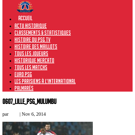
Actu historique
Classements & Statistiques
Histoire du PSG TV
Histoire des maillots
Tous les joueurs
Historique Mercato
Tous les matchs
Euro PSG
Les Parisiens à l’international
Palmarès
0607_Lille_PSG_Mulumbu
par
Loic
|
Nov 6, 2014