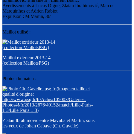
Ibrahimović. Entraîneur : Laurent Blanc.
Avertissements à Lucas Digne, Zlatan Ibrahimović, Marcos
Marquinhos et Adrien Rabiot.
Expulsion : M.Martin, 36′.
Maillot utilisé :
Maillot extérieur 2013-14
(
collection MaillotsPSG
)
Photos du match :
Zlatan Ibrahimovic entre Mavuba et Martin, sous
les yeux de Johan Cabaye (Ch. Gavelle)