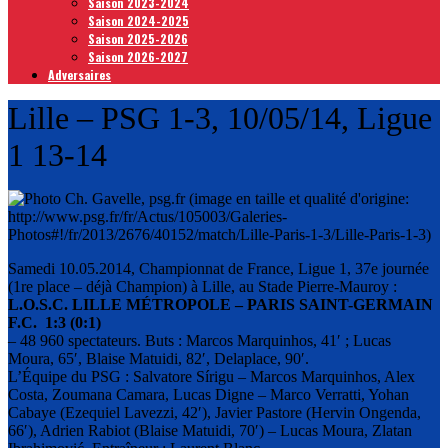
Saison 2023-2024
Saison 2024-2025
Saison 2025-2026
Saison 2026-2027
Adversaires
Lille – PSG 1-3, 10/05/14, Ligue
1 13-14
Samedi 10.05.2014, Championnat de France, Ligue 1, 37e journée
(1re place – déjà Champion) à Lille, au Stade Pierre-Mauroy :
L.O.S.C. LILLE MÉTROPOLE – PARIS SAINT-GERMAIN
F.C. 1:3 (0:1)
– 48 960 spectateurs. Buts : Marcos Marquinhos, 41′ ; Lucas
Moura, 65′, Blaise Matuidi, 82′, Delaplace, 90′.
L’Équipe du PSG : Salvatore Sírigu – Marcos Marquinhos, Alex
Costa, Zoumana Camara, Lucas Digne – Marco Verratti, Yohan
Cabaye (Ezequiel Lavezzi, 42′), Javier Pastore (Hervin Ongenda,
66′), Adrien Rabiot (Blaise Matuidi, 70′) – Lucas Moura, Zlatan