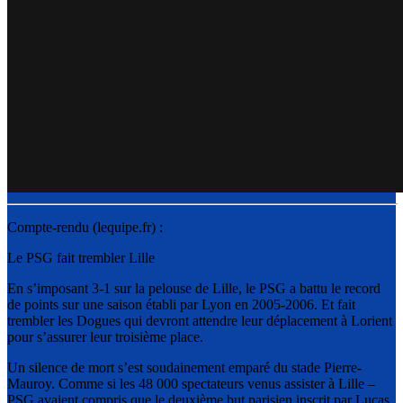
Compte-rendu (lequipe.fr) :
Le PSG fait trembler Lille
En s’imposant 3-1 sur la pelouse de Lille, le PSG a battu le record
de points sur une saison établi par Lyon en 2005-2006. Et fait
trembler les Dogues qui devront attendre leur déplacement à Lorient
pour s’assurer leur troisième place.
Un silence de mort s’est soudainement emparé du stade Pierre-
Mauroy. Comme si les 48 000 spectateurs venus assister à Lille –
PSG avaient compris que le deuxième but parisien inscrit par Lucas