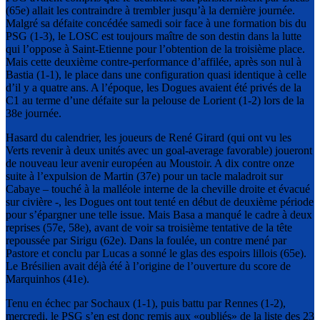
(65e) allait les contraindre à trembler jusqu’à la dernière journée.
Malgré sa défaite concédée samedi soir face à une formation bis du
PSG (1-3), le LOSC est toujours maître de son destin dans la lutte
qui l’oppose à Saint-Etienne pour l’obtention de la troisième place.
Mais cette deuxième contre-performance d’affilée, après son nul à
Bastia (1-1), le place dans une configuration quasi identique à celle
d’il y a quatre ans. A l’époque, les Dogues avaient été privés de la
C1 au terme d’une défaite sur la pelouse de Lorient (1-2) lors de la
38e journée.
Hasard du calendrier, les joueurs de René Girard (qui ont vu les
Verts revenir à deux unités avec un goal-average favorable) joueront
de nouveau leur avenir européen au Moustoir. A dix contre onze
suite à l’expulsion de Martin (37e) pour un tacle maladroit sur
Cabaye – touché à la malléole interne de la cheville droite et évacué
sur civière -, les Dogues ont tout tenté en début de deuxième période
pour s’épargner une telle issue. Mais Basa a manqué le cadre à deux
reprises (57e, 58e), avant de voir sa troisième tentative de la tête
repoussée par Sirigu (62e). Dans la foulée, un contre mené par
Pastore et conclu par Lucas a sonné le glas des espoirs lillois (65e).
Le Brésilien avait déjà été à l’origine de l’ouverture du score de
Marquinhos (41e).
Tenu en échec par Sochaux (1-1), puis battu par Rennes (1-2),
mercredi, le PSG s’en est donc remis aux «oubliés» de la liste des 23