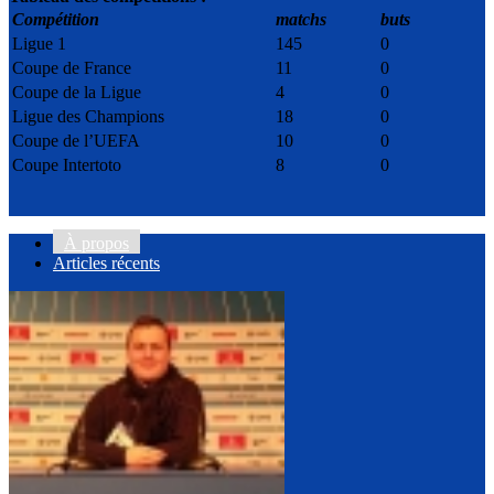
Compétition
matchs
buts
Ligue 1
145
0
Coupe de France
11
0
Coupe de la Ligue
4
0
Ligue des Champions
18
0
Coupe de l’UEFA
10
0
Coupe Intertoto
8
0
À propos
Articles récents