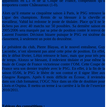
apparitions en L1 et de la Coupe de France, compétition qu’il
remportera contre Châteauroux (1-0).
Alors qu’il entame sa cinquième saison à Paris, le PSG retrouve la
Ligue des champions. Remis de sa blessure à la cheville et
travailleur, Vahid lui redonne le poste de titulaire. Place qu’il ne le
lâchera pas avec 40 matchs sur 50 possibles. Sa dernière saison en
2005/2006 sera marquée par sa prise de position contre le renvoi de
Laurent Fournier. Décision bizarre puisque le PSG est sixième du
classement, à seulement un point du deuxième.
Le président du club, Pierre Blayau, et le nouvel entraîneur, Guy
Lacombe, n’ont sûrement pas aimé cette prise de position. En effet,
dès le début février, Létizi retrouve le banc, mais que pour très peu
de temps. Alonzo se blessant, il redevient titulaire et joue même la
finale de Coupe de France victorieuse contre l’OM. Cette Coupe de
France sera son dernier trophée avec le PSG. En effet, à la fin de la
saison 05/06, le PSG le libère de son contrat et il signe libre aux
Glasgow Rangers. Après 6 mois difficile en Écosse, il reviendra
dans son club formateur, l’OGC Nice dans un rôle de doublure pour
Lloris et Ospina. Il mettra un terme à sa carrière à la fin de l’exercice
2010/2011.
Tableau des compétitions :