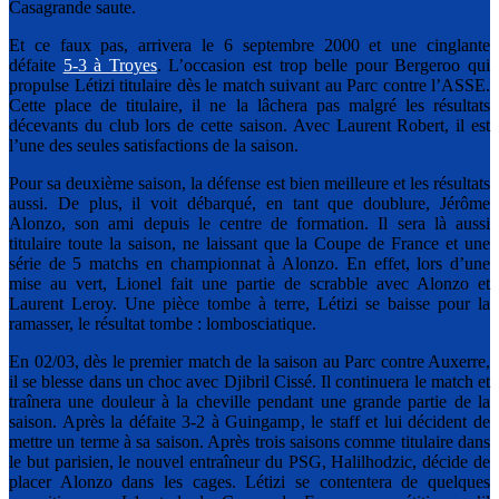
Casagrande saute.
Et ce faux pas, arrivera le 6 septembre 2000 et une cinglante
défaite
5-3 à Troyes
. L’occasion est trop belle pour Bergeroo qui
propulse Létizi titulaire dès le match suivant au Parc contre l’ASSE.
Cette place de titulaire, il ne la lâchera pas malgré les résultats
décevants du club lors de cette saison. Avec Laurent Robert, il est
l’une des seules satisfactions de la saison.
Pour sa deuxième saison, la défense est bien meilleure et les résultats
aussi. De plus, il voit débarqué, en tant que doublure, Jérôme
Alonzo, son ami depuis le centre de formation. Il sera là aussi
titulaire toute la saison, ne laissant que la Coupe de France et une
série de 5 matchs en championnat à Alonzo. En effet, lors d’une
mise au vert, Lionel fait une partie de scrabble avec Alonzo et
Laurent Leroy. Une pièce tombe à terre, Létizi se baisse pour la
ramasser, le résultat tombe : lombosciatique.
En 02/03, dès le premier match de la saison au Parc contre Auxerre,
il se blesse dans un choc avec Djibril Cissé. Il continuera le match et
traînera une douleur à la cheville pendant une grande partie de la
saison. Après la défaite 3-2 à Guingamp, le staff et lui décident de
mettre un terme à sa saison. Après trois saisons comme titulaire dans
le but parisien, le nouvel entraîneur du PSG, Halilhodzic, décide de
placer Alonzo dans les cages. Létizi se contentera de quelques