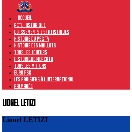
Actu historique
Classements & Statistiques
Histoire du PSG TV
Histoire des maillots
Tous les joueurs
Historique Mercato
Tous les matchs
Euro PSG
Les Parisiens à l’international
Palmarès
Lionel LETIZI
Lionel LETIZI