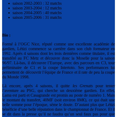
saison 2002-2003 : 32 matchs
saison 2003-2004 : 12 matchs
saison 2004-2005 : 40 matchs
saison 2005-2006 : 31 matchs
Bio :
Formé à l’OGC Nice, réputé comme une excellente académie de
gardien, Létizi commence sa carrière dans son club formateur en
1992. Après 4 saisons dont les trois dernières comme titulaire, il est
transféré au FC Metz et découvre donc la Moselle pour la saison
96/97. Là-bas, il découvre l’Europe, avec des parcours en C3, tour
préliminaire de C1 et la coupe Intertoto. Ses performances lui
permettent de découvrir l’équipe de France et il rate de peu la coupe
du Monde 1998.
Là encore, après 4 saisons, il quitte
les Grenats
pour tenter
l’aventure au PSG, qui cherche un deuxième gardien. En effet,
Lama est parti et Casagrande est promis au poste de numéro 1. Mais
le montant du transfert, 40MF (soit environ 8M€), ce qui était une
belle somme pour l’époque, sème le doute. D’autant plus que Létizi
bénéficie d’une belle réputation dans le championnat de France. Et il
se dit dans la presse qu’il ne faudra qu’un seul faux pas pour que