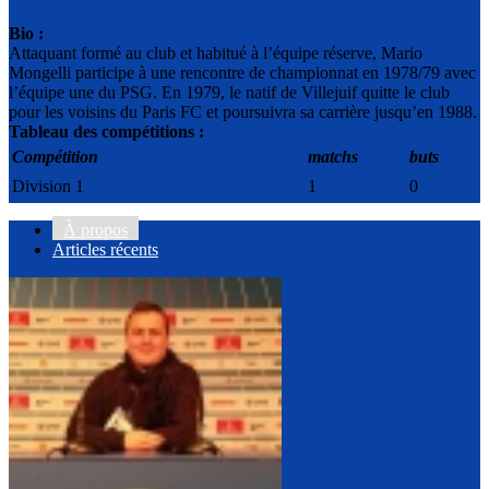
Bio :
Attaquant formé au club et habitué à l’équipe réserve, Mario
Mongelli participe à une rencontre de championnat en 1978/79 avec
l’équipe une du PSG. En 1979, le natif de Villejuif quitte le club
pour les voisins du Paris FC et poursuivra sa carrière jusqu’en 1988.
Tableau des compétitions :
Compétition
matchs
buts
Division 1
1
0
À propos
Articles récents