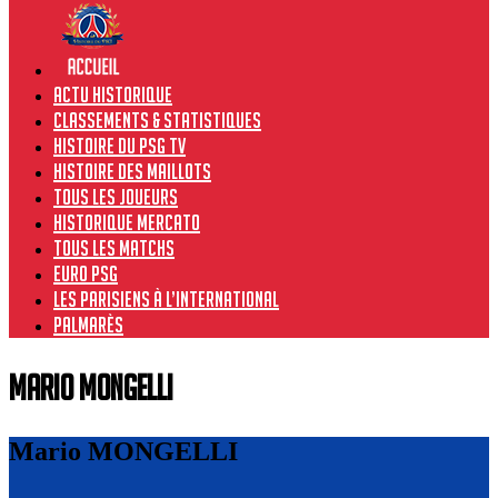
Actu historique
Classements & Statistiques
Histoire du PSG TV
Histoire des maillots
Tous les joueurs
Historique Mercato
Tous les matchs
Euro PSG
Les Parisiens à l’international
Palmarès
Mario MONGELLI
Mario MONGELLI