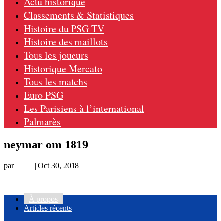
Actu historique
Classements & Statistiques
Histoire du PSG TV
Histoire des maillots
Tous les joueurs
Historique Mercato
Tous les matchs
Euro PSG
Les Parisiens à l’international
Palmarès
neymar om 1819
par
Remi
|
Oct 30, 2018
À propos
Articles récents