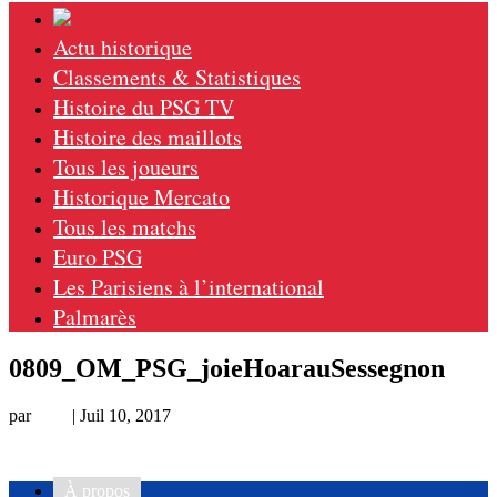
Actu historique
Classements & Statistiques
Histoire du PSG TV
Histoire des maillots
Tous les joueurs
Historique Mercato
Tous les matchs
Euro PSG
Les Parisiens à l’international
Palmarès
0809_OM_PSG_joieHoarauSessegnon
par
Loic
|
Juil 10, 2017
À propos