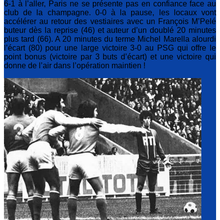
6-1 à l’aller, Paris ne se présente pas en confiance face au
club de la champagne. 0-0 à la pause, les locaux vont
accélérer au retour des vestiaires avec un François M’Pelé
buteur dès la reprise (46) et auteur d’un doublé 20 minutes
plus tard (66). A 20 minutes du terme Michel Marella alourdi
l’écart (80) pour une large victoire 3-0 au PSG qui offre le
point bonus (victoire par 3 buts d’écart) et une victoire qui
donne de l’air dans l’opération maintien !