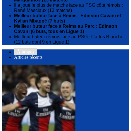
Il a joué le plus de matchs face au PSG côté rémois :
René Masclaux (13 matchs)
Meilleur buteur face à Reims : Edinson Cavani et
Kylian Mbappé (7 buts)
Meilleur buteur face à Reims au Parc : Edinson
Cavani (6 buts, tous en Ligue 1)
Meilleur buteur rémois face au PSG : Carlos Bianchi
(12 buts dont 9 en Ligue 1)
À propos
Articles récents