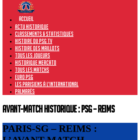
Actu historique
Classements & Statistiques
Histoire du PSG TV
Histoire des maillots
Tous les joueurs
Historique Mercato
Tous les matchs
Euro PSG
Les Parisiens à l’international
Palmarès
Avant-match historique : PSG – Reims
PARIS-SG – REIMS :