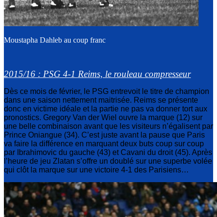
Moustapha Dahleb au coup franc
2015/16 : PSG 4-1 Reims, le rouleau compresseur
Dès ce mois de février, le PSG entrevoit le titre de champion
dans une saison nettement maitrisée. Reims se présente
donc en victime idéale et la partie ne pas va donner tort aux
pronostics. Gregory Van der Wiel ouvre la marque (12) sur
une belle combinaison avant que les visiteurs n’égalisent par
Prince Oniangue (34). C’est juste avant la pause que Paris
va faire la différence en marquant deux buts coup sur coup
par Ibrahimovic du gauche (43) et Cavani du droit (45). Après
l’heure de jeu Zlatan s’offre un doublé sur une superbe volée
qui clôt la marque sur une victoire 4-1 des Parisiens…