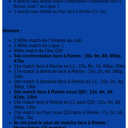
8 matchs sans défaite toutes compétitions confondues face à
Reims, dont 7 en Ligue 1
3 matchs sans défaite au Parc face à Reims (2v, 1n)
Histoire :
2 608e match de l’histoire du club
1 894e match en Ligue 1
690e match de l’ère QSI
34e confrontation face à Reims : 16v, 9n, 8d, 65bp,
47bc
31e match face à Reims en L1 : 15v, 8n, 7d, 60bp, 40bc
17e match à domicile face à Reims : 10v, 2n, 4d, 38bp,
24bc
16e match à domicile face à Reims en L1 : 10v, 2n, 3d,
38bp, 19bc
20e match face à Reims sous QSI : 12v, 4n, 3d,
41bp, 14bc
19e match face à Reims en L1 sous QSI : 11v, 4n, 3d,
38bp, 14bc
10e match au Parc sous QSI face à Reims : 7v, 1n, 1d,
24bp, 7bc
Ils ont joué le plus de matchs face à Reims :
Marquinhos (15 matchs)