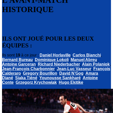
L’AVANT-MATCH
HISTORIQUE
ILS ONT JOUÉ POUR LES DEUX
ÉQUIPES :
Ils sont
19
à ce jour :
Daniel Horlaville
,
Carlos Bianchi
,
Bernard Bureau
,
Dominique Lokoli
,
Manuel Abreu
,
Antoine Garceran
,
Richard Niederbacher
,
Alain Polaniok
,
Jean-François Charbonnier
,
Jean-Luc Vasseur
,
François
Calderaro
,
Gregory Bourillon
,
David N’Gog
,
Amara
Diané
,
Siaka Tiéné
,
Younousse Sankharé
,
Antoine
Conte
,
Grzegorz Krychowiak
,
Hugo Ekitike
.