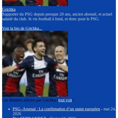
Grichka
Supporter du PSG depuis presque 20 ans, ancien abonné, et actuel
salarié du club. Je vis football à fond, et donc pour le PSG.
Voir la bio de Grichka...
Les derniers articles par Grichka
(
tout voir
)
PSG–Arsenal : La confirmation d’un statut européen
- mai 24,
2026