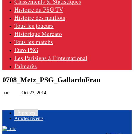
Classements & Statistiques
Histoire du PSG TV
Histoire des maillots
Tous les joueurs
Historique Mercato
Tous les matchs
Euro PSG
Les Parisiens à l’international
Palmarès
0708_Metz_PSG_GallardoFrau
par
Loic
|
Oct 23, 2014
À propos
Articles récents