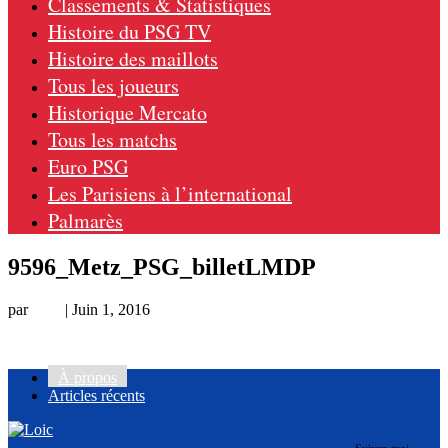
Classements & Statistiques
Histoire du PSG TV
Histoire des maillots
Tous les joueurs
Historique Mercato
Tous les matchs
Euro PSG
Les Parisiens à l’international
Palmarès
9596_Metz_PSG_billetLMDP
par
Loic
|
Juin 1, 2016
À propos
Articles récents