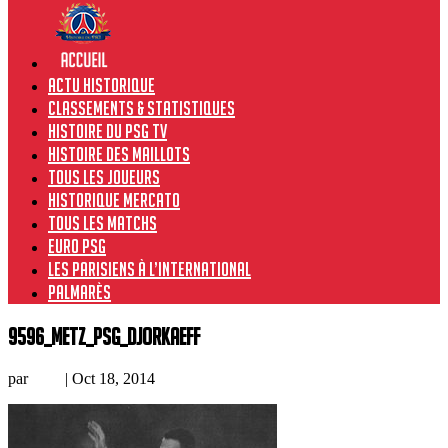
Actu historique
Classements & Statistiques
Histoire du PSG TV
Histoire des maillots
Tous les joueurs
Historique Mercato
Tous les matchs
Euro PSG
Les Parisiens à l’international
Palmarès
9596_Metz_PSG_Djorkaeff
par
Loic
|
Oct 18, 2014