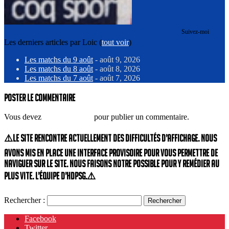
Suivez-moi
Les derniers articles par Loic
(
tout voir
)
Les matchs du 9 août
- août 9, 2026
Les matchs du 8 août
- août 8, 2026
Les matchs du 7 août
- août 7, 2026
Poster le commentaire
Vous devez
vous connecter
pour publier un commentaire.
⚠️Le site rencontre actuellement des difficultés d’affichage. Nous
avons mis en place une interface provisoire pour vous permettre de
naviguer sur le site. Nous faisons notre possible pour y remédier au
plus vite. L’équipe d’HdPSG.⚠️
Rechercher :
Facebook
Twitter