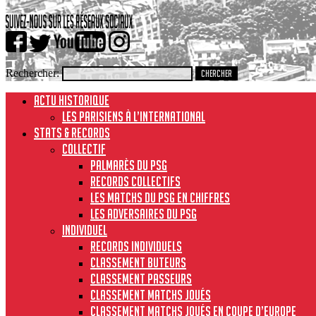
Rechercher:
ACTU HISTORIQUE
Les Parisiens à l’international
STATS & RECORDS
Collectif
Palmarès du PSG
Records collectifs
Les matchs du PSG en chiffres
Les adversaires du PSG
Individuel
Records individuels
Classement buteurs
Classement passeurs
Classement matchs joués
Classement matchs joués en Coupe d’Europe