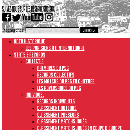
Rechercher:
ACTU HISTORIQUE
Les Parisiens à l’international
STATS & RECORDS
Collectif
Palmarès du PSG
Records collectifs
Les matchs du PSG en chiffres
Les adversaires du PSG
Individuel
Records individuels
Classement buteurs
Classement passeurs
Classement matchs joués
Classement matchs joués en Coupe d’Europe