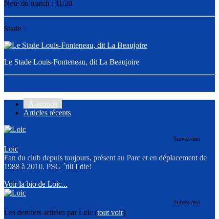
Note du match : 11/20
Stade :
Le Stade Louis-Fonteneau, dit La Beaujoire
À propos
Articles récents
Suivez-moi
Loic
Fan du club depuis toujours, présent au Parc et en déplacement de
1988 à 2010. PSG ´till I die!
Voir la bio de Loic...
Suivez-moi
Les derniers articles par Loic
(
tout voir
)