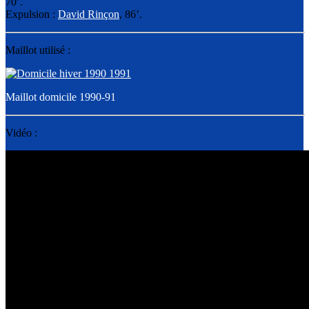
70’.
Expulsion :
David Rinçon
, 86’.
Maillot utilisé :
Maillot domicile 1990-91
Vidéo :