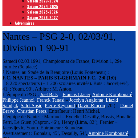
Saison 2023-2024
Saison 2024-2025
Saison 2025-2026
Saison 2026-2027
Adversaires
Nantes – PSG 2-0, 02/03/91,
Division 1 90-91
Samedi 02.03.1991, Championnat de France, Division 1, 29e
journée (9e place)
à Nantes, au Stade de la Beaujoire (Louis-Fonteneau) :
F.C. NANTES – PARIS ST-GERMAIN F.C. 2:0 (1:0)
– 8 220 spectateurs (+ 1 206 scolaires invités). Buts : Jacovljević,
41′ ; Youm, 90’. Arbitre : M. Anton.
L’équipe du PSG :
Joёl Bats
–
Francis Llacer
,
Antoine Kombouaré
,
Philippe Jeannol
,
Franck Tanasi
–
Jocelyn Angloma
,
Liazid
Sandjak
,
Safet Susic
,
Pierre Reynaud
(
David Rinçon
, 70′) –
Daniel
Bravo
,
Christian Perez
. Entraîneur : Henri Michel.
L’équipe de Nantes : Marraud – Eydelie, Desailly, Bossis, Bonalir –
Ferri, Le Guen (Capron, 46’), Henry (Lima, 82’), Fernier –
Jacovljevic, Youm. Entraîneur : Suaudeau.
Avertissement : Bonalair, 45’, Desailly, 54’,
Antoine Kombouaré
,