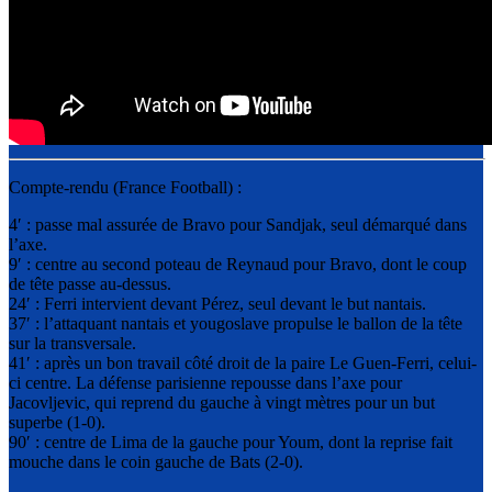
Compte-rendu (France Football) :
4′ : passe mal assurée de Bravo pour Sandjak, seul démarqué dans
l’axe.
9′ : centre au second poteau de Reynaud pour Bravo, dont le coup
de tête passe au-dessus.
24′ : Ferri intervient devant Pérez, seul devant le but nantais.
37′ : l’attaquant nantais et yougoslave propulse le ballon de la tête
sur la transversale.
41′ : après un bon travail côté droit de la paire Le Guen-Ferri, celui-
ci centre. La défense parisienne repousse dans l’axe pour
Jacovljevic, qui reprend du gauche à vingt mètres pour un but
superbe (1-0).
90′ : centre de Lima de la gauche pour Youm, dont la reprise fait
mouche dans le coin gauche de Bats (2-0).