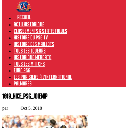
Actu historique
Classements & Statistiques
Histoire du PSG TV
Histoire des maillots
Tous les joueurs
Historique Mercato
Tous les matchs
Euro PSG
Les Parisiens à l’international
Palmarès
1819_Nice_PSG_joieMIP
par
Loic
|
Oct 5, 2018