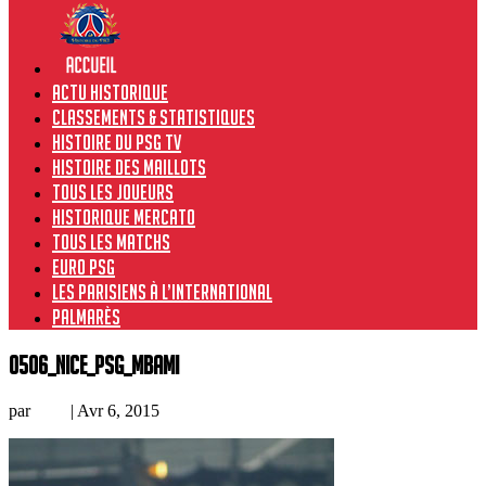
Actu historique
Classements & Statistiques
Histoire du PSG TV
Histoire des maillots
Tous les joueurs
Historique Mercato
Tous les matchs
Euro PSG
Les Parisiens à l’international
Palmarès
0506_Nice_PSG_MBami
par
Loic
|
Avr 6, 2015