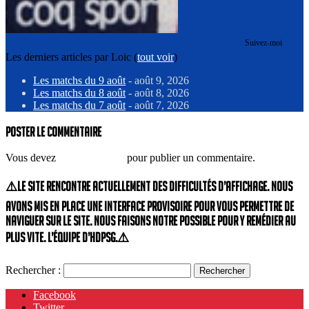
Suivez-moi
Les derniers articles par Loic
(
tout voir
)
Les matchs du 9 août
- août 9, 2026
Les matchs du 8 août
- août 8, 2026
Les matchs du 7 août
- août 7, 2026
Poster le commentaire
Vous devez
vous connecter
pour publier un commentaire.
⚠️Le site rencontre actuellement des difficultés d’affichage. Nous
avons mis en place une interface provisoire pour vous permettre de
naviguer sur le site. Nous faisons notre possible pour y remédier au
plus vite. L’équipe d’HdPSG.⚠️
Rechercher :
Facebook
Twitter