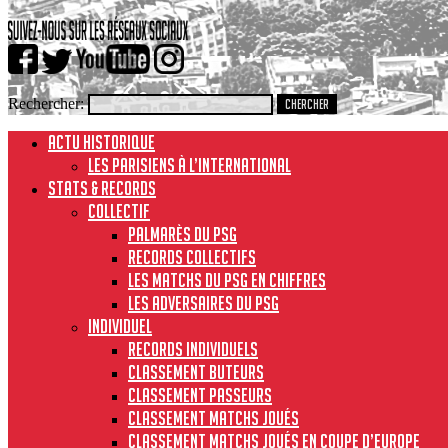
Rechercher:
ACTU HISTORIQUE
Les Parisiens à l’international
STATS & RECORDS
Collectif
Palmarès du PSG
Records collectifs
Les matchs du PSG en chiffres
Les adversaires du PSG
Individuel
Records individuels
Classement buteurs
Classement passeurs
Classement matchs joués
Classement matchs joués en Coupe d’Europe