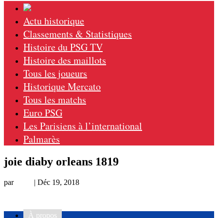
Actu historique
Classements & Statistiques
Histoire du PSG TV
Histoire des maillots
Tous les joueurs
Historique Mercato
Tous les matchs
Euro PSG
Les Parisiens à l’international
Palmarès
joie diaby orleans 1819
par
Remi
|
Déc 19, 2018
À propos