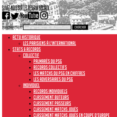
Rechercher:
ACTU HISTORIQUE
Les Parisiens à l’international
STATS & RECORDS
Collectif
Palmarès du PSG
Records collectifs
Les matchs du PSG en chiffres
Les adversaires du PSG
Individuel
Records individuels
Classement buteurs
Classement passeurs
Classement matchs joués
Classement matchs joués en Coupe d’Europe