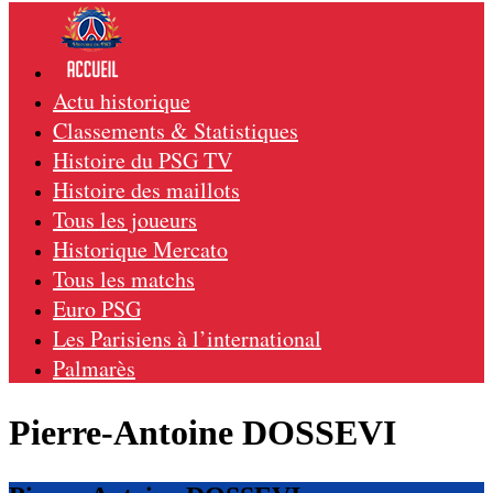
Actu historique
Classements & Statistiques
Histoire du PSG TV
Histoire des maillots
Tous les joueurs
Historique Mercato
Tous les matchs
Euro PSG
Les Parisiens à l’international
Palmarès
Pierre-Antoine DOSSEVI