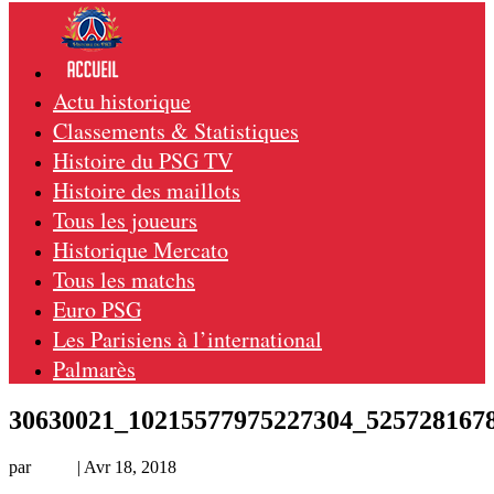
Actu historique
Classements & Statistiques
Histoire du PSG TV
Histoire des maillots
Tous les joueurs
Historique Mercato
Tous les matchs
Euro PSG
Les Parisiens à l’international
Palmarès
30630021_10215577975227304_525728167
par
Remi
|
Avr 18, 2018