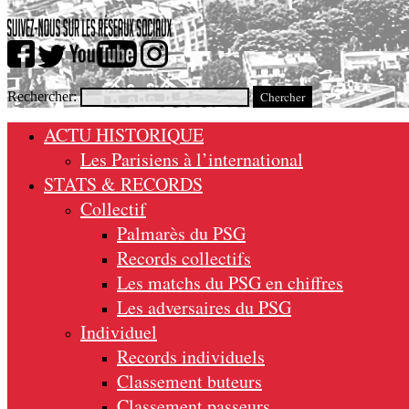
Rechercher:
ACTU HISTORIQUE
Les Parisiens à l’international
STATS & RECORDS
Collectif
Palmarès du PSG
Records collectifs
Les matchs du PSG en chiffres
Les adversaires du PSG
Individuel
Records individuels
Classement buteurs
Classement passeurs