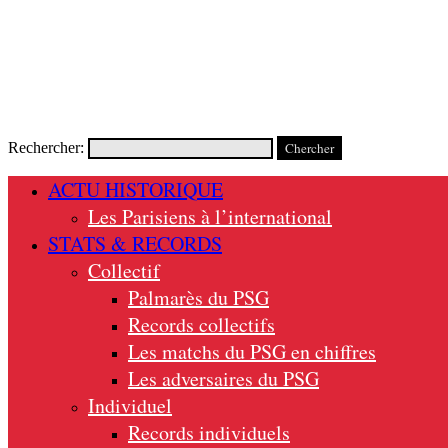
Rechercher:
ACTU HISTORIQUE
Les Parisiens à l’international
STATS & RECORDS
Collectif
Palmarès du PSG
Records collectifs
Les matchs du PSG en chiffres
Les adversaires du PSG
Individuel
Records individuels