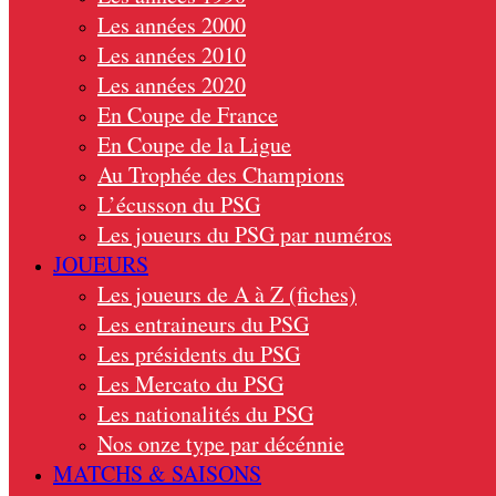
Les années 2000
Les années 2010
Les années 2020
En Coupe de France
En Coupe de la Ligue
Au Trophée des Champions
L’écusson du PSG
Les joueurs du PSG par numéros
JOUEURS
Les joueurs de A à Z (fiches)
Les entraineurs du PSG
Les présidents du PSG
Les Mercato du PSG
Les nationalités du PSG
Nos onze type par décénnie
MATCHS & SAISONS