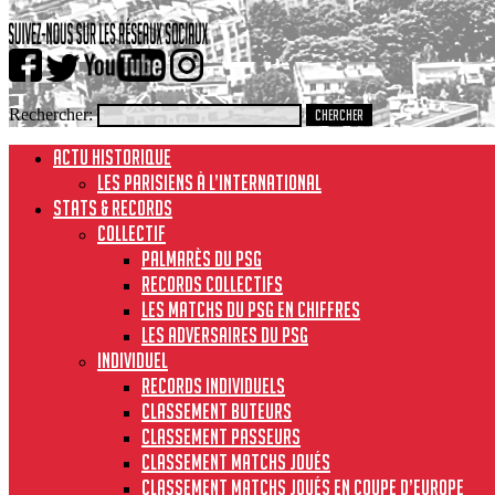
Rechercher:
ACTU HISTORIQUE
Les Parisiens à l’international
STATS & RECORDS
Collectif
Palmarès du PSG
Records collectifs
Les matchs du PSG en chiffres
Les adversaires du PSG
Individuel
Records individuels
Classement buteurs
Classement passeurs
Classement matchs joués
Classement matchs joués en Coupe d’Europe