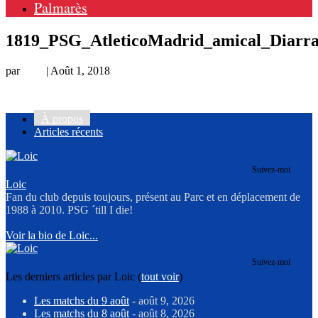
Palmarès
1819_PSG_AtleticoMadrid_amical_Diarr
par
Loic
|
Août 1, 2018
À propos
Articles récents
Suivez-moi
Loic
Fan du club depuis toujours, présent au Parc et en déplacement de
1988 à 2010. PSG ´till I die!
Voir la bio de Loic...
Suivez-moi
Les derniers articles par Loic
(
tout voir
)
Les matchs du 9 août
- août 9, 2026
Les matchs du 8 août
- août 8, 2026