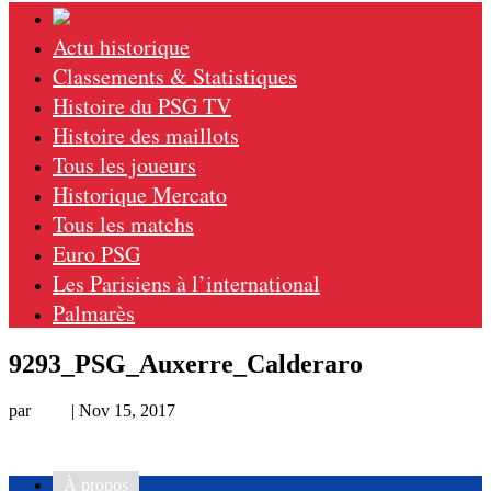
Actu historique
Classements & Statistiques
Histoire du PSG TV
Histoire des maillots
Tous les joueurs
Historique Mercato
Tous les matchs
Euro PSG
Les Parisiens à l’international
Palmarès
9293_PSG_Auxerre_Calderaro
par
Loic
|
Nov 15, 2017
À propos