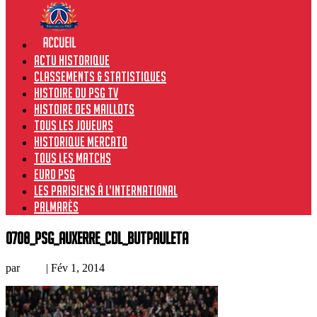
Actu historique
Classements & Statistiques
Histoire du PSG TV
Histoire des maillots
Tous les joueurs
Historique Mercato
Tous les matchs
Euro PSG
Les Parisiens à l’international
Palmarès
0708_PSG_Auxerre_CdL_butPauleta
par
Loic
|
Fév 1, 2014