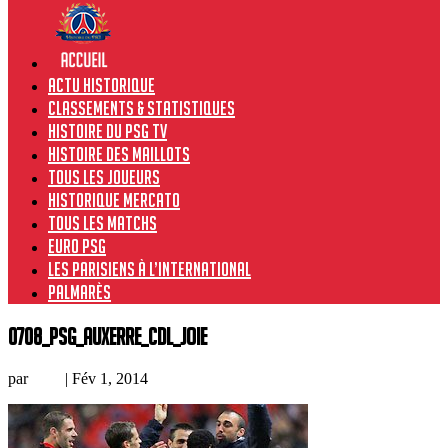
Actu historique
Classements & Statistiques
Histoire du PSG TV
Histoire des maillots
Tous les joueurs
Historique Mercato
Tous les matchs
Euro PSG
Les Parisiens à l’international
Palmarès
0708_PSG_Auxerre_CdL_joie
par
Loic
|
Fév 1, 2014