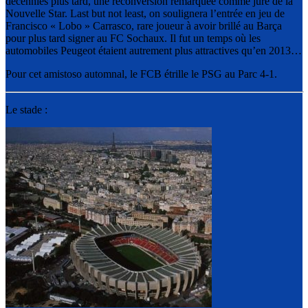
décennies plus tard, une reconversion remarquée comme juré de la
Nouvelle Star. Last but not least, on soulignera l’entrée en jeu de
Francisco « Lobo » Carrasco, rare joueur à avoir brillé au Barça
pour plus tard signer au FC Sochaux. Il fut un temps où les
automobiles Peugeot étaient autrement plus attractives qu’en 2013…
Pour cet amistoso automnal, le FCB étrille le PSG au Parc 4-1.
Le stade :