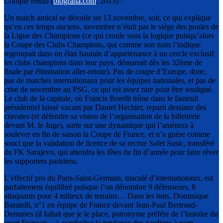
Compte rendu (
blograna.com
, 2013) :
Un match amical se déroule un 13 novembre, soit, ce qui explique
qu’en ces temps anciens, novembre n’était pas le siège des poules de
la Ligue des Champions (ce qui croule sous la logique puisqu’alors
la Coupe des Clubs Champions, qui comme son nom l’indique
regroupait dans un élan hautain d’appartenance à un cercle exclusif
les clubs champions dans leur pays, démarrait dès les 32ème de
finale par élimination aller-retour). Pas de coupe d’Europe, donc,
pas de matches internationaux pour les équipes nationales, et pas de
crise de novembre au PSG, ce qui est assez rare pour être souligné.
Le club de la capitale, où Francis Borelli trône dans le fauteuil
présidentiel laissé vacant par Daniel Hechter, reparti dessiner des
cravates (et défendre sa vision de l’organisation de la billetterie
devant M. le Juge), surfe sur une dynamique qui l’amènera à
soulever en fin de saison la Coupe de France, et n’a guère comme
souci que la validation de licence de sa recrue Safet Susic, transféré
du FK Sarajevo, qui attendra les fêtes de fin d’année pour faire rêver
les supporters parisiens.
L’effectif pro du Paris-Saint-Germain, maculé d’internationaux, est
parfaitement équilibré puisque l’on dénombre 9 défenseurs, 8
attaquants pour 4 milieux de terrains… Dans les buts, Dominique
Baratelli, n°1 en équipe de France devant Jean-Paul Bertrand-
Demanes (il fallait que je le place, patronyme préfére de l’histoire du
sport Français…), symbolise la tendance des gardiens à nom