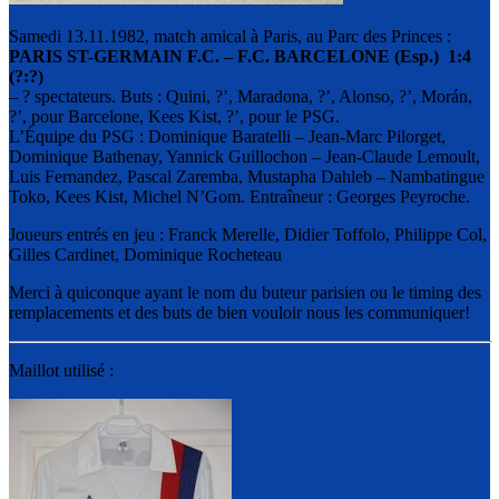
Samedi 13.11.1982, match amical à Paris, au Parc des Princes :
PARIS ST-GERMAIN F.C. – F.C. BARCELONE (Esp.) 1:4
(?:?)
– ? spectateurs. Buts : Quini, ?’, Maradona, ?’, Alonso, ?’, Morán,
?’, pour Barcelone, Kees Kist, ?’, pour le PSG.
L’Équipe du PSG : Dominique Baratelli – Jean-Marc Pilorget,
Dominique Bathenay, Yannick Guillochon – Jean-Claude Lemoult,
Luis Fernandez, Pascal Zaremba, Mustapha Dahleb – Nambatingue
Toko, Kees Kist, Michel N’Gom. Entraîneur : Georges Peyroche.
Joueurs entrés en jeu : Franck Merelle, Didier Toffolo, Philippe Col,
Gilles Cardinet, Dominique Rocheteau
Merci à quiconque ayant le nom du buteur parisien ou le timing des
remplacements et des buts de bien vouloir nous les communiquer!
Maillot utilisé :