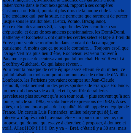
italien/corse dans le foot hexagonal, rapport à ses compères
Castaneda ou Ettori, pourtant plus drus de la nuque et de la stache.
Une tendance qui, par la suite, ne permettra que rarement de percer
jusque sous le maillot bleu (Letizi, Porato, Bracigliano).
En ce début des années 80, la superbe des Verts confine à son
crépuscule, et deux de ses anciens pensionnaires, les Domi-Domi,
Bathenay et Rocheteau, ont quitté les cercles select et tape-à-l’œil du
Forez pour venir se morfondre dans le néant de la campagne
parisienne. A moins que ça ne soit le contraire… Toujours est-il que
l’Ange Vert n’a plus lieu d’être, Rocheteau est venu trouver à
Paname le poste de centre-avant que lui bouchait Hervé Revelli à
Geoffroy-Guichard. Ce qui laisse rêveur…
Pour tenir la baraque de cette équipe assez effeuillée du milieu, ce
qui lui faisait au moins un point commun avec le crâne de d’Attilio
Lombardo, les Parisiens pouvaient compter sur Jean-Claude
Lemoult, certainement un des pères spirituels de François Hollande,
un mec qui dans sa vie a dû, ici et là, souffrir de railleries
graveleuses plus souvent qu’à son tour (oui, « plus souvent qu’à son
tour », article sur 1982, vocabulaire et expressions de 1982). A ses
côtés, un jeune jouor qui a de la qualité, bientôt appelé en équipe de
France. Un certain Luis Fernandez, milieu relayor qui déjà, en
interview d’après-match, avouait être « un jouor qui cherche, qui
propose, qui donne, qui essaye à chercher, à proposer, à donner, et
voilà. Allez HOP !!!!!!!! On y va ». Bref, c’était il y a 30 ans, mais