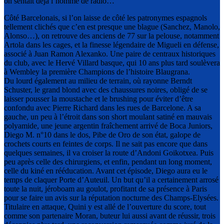
on sentait déjà l’homme de radio…
Côté Barcelonais, si l’on laisse de côté les patronymes espagnols
tellement clichés que c’en est presque une blague (Sanchez, Manolo,
Alonso…), on retrouve des anciens de 77 sur la pelouse, notamment
Artola dans les cages, et la finesse légendaire de Migueli en défense,
associé à Juan Ramon Alexanko. Une paire de centraux historiques
du club, avec le Hervé Villard basque, qui 10 ans plus tard soulèvera
à Wembley la première Champions de l’histoire Blaugrana.
Du lourd également au milieu de terrain, où rayonne Berndt
Schuster, le grand blond avec des chaussures noires, obligé de se
laisser pousser la moustache et le brushing pour éviter d’être
confondu avec Pierre Richard dans les rues de Barcelone. A sa
gauche, un peu à l’étroit dans son short moulant satiné en mauvais
polyamide, une jeune argentin fraîchement arrivé de Boca Juniors,
Diego M. n°10 dans le dos, Pibe de Oro de son état, galope de
crochets courts en feintes de corps. Il ne sait pas encore que dans
quelques semaines, il va croiser la route d’Andoni Goikotxea. Puis
peu après celle des chirurgiens, et enfin, pendant un long moment,
celle du kiné en rééducation. Avant cet épisode, Diego aura eu le
temps de claquer Porte d’Auteuil. Un but qu’il a certainement arrosé
toute la nuit, jéroboam au goulot, profitant de sa présence à Paris
pour se faire un avis sur la réputation nocturne des Champs-Elysées.
Titulaire en attaque, Quini y est allé de l’ouverture du score, tout
comme son partenaire Moran, buteur lui aussi avant de réussir, trois