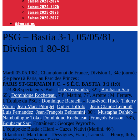
Saison 2023-2024
Saison 2024-2025
Saison 2025-2026
Saison 2026-2027
Adversaires
PSG – Bastia 3-1, 05/05/81,
Division 1 80-81
Mardi 05.05.1981, Championnat de France, Division 1, 34e journée
(5e place) à Paris, au Parc des Princes :
PARIS ST-GERMAIN F.C. – S.É.C. BASTIA 3:1 (1:0)
– 23 868 spectateurs. Buts :
Luis Fernandez
, 32′ ;
Boubacar Sarr
,
65′,
Dominique Rocheteau
, 74′, Mariini, 77′. Arbitre : M. Ferrary.
L’Équipe du PSG :
Dominique Baratelli
–
Jean-Noёl Huck
,
Thierry
Morin
,
Jean-Marc Pilorget
,
Didier Toffolo
–
Jean-Claude Lemoult
,
Luis Fernandez
(
Jean-François Beltramini
, 80′),
Mustapha Dahleb
–
Nambatingue Toko
,
Dominique Rocheteau
(
François Brisson
, 78′),
Boubacar Sarr
. Entraîneur : Georges Peyroche.
L’équipe de Bastia : Hiard – Cazes, Nativi (Mariini, 46′),
Orlanducci, Marchioni – Desvignes, Fiard, Lacuesta – Henry, Ihily,