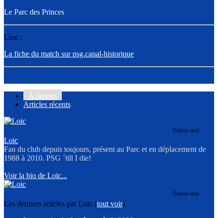
Le Parc des Princes
Lien :
La fiche du match sur psg.canal-historique
À propos
Articles récents
Suivez-moi
Loic
Fan du club depuis toujours, présent au Parc et en déplacement de
1988 à 2010. PSG ´till I die!
Voir la bio de Loic...
Suivez-moi
Les derniers articles par Loic
(
tout voir
)