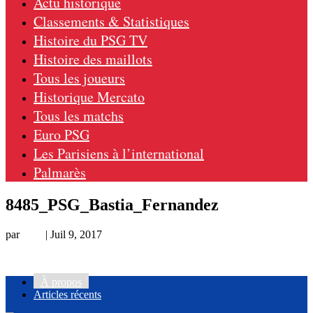
Actu historique
Classements & Statistiques
Histoire du PSG TV
Histoire des maillots
Tous les joueurs
Historique Mercato
Tous les matchs
Euro PSG
Les Parisiens à l’international
Palmarès
8485_PSG_Bastia_Fernandez
par
Loic
|
Juil 9, 2017
À propos
Articles récents