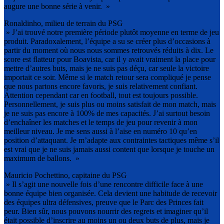
augure une bonne série à venir. »
Ronaldinho, milieu de terrain du PSG
» J’ai trouvé notre première période plutôt moyenne en terme de jeu
produit. Paradoxalement, l’équipe a su se créer plus d’occasions à
partir du moment où nous nous sommes retrouvés réduits à dix. Le
score est flatteur pour Boavista, car il y avait vraiment la place pour
mettre d’autres buts, mais je ne suis pas déçu, car seule la victoire
importait ce soir. Même si le match retour sera compliqué je pense
que nous partons encore favoris, je suis relativement confiant.
Attention cependant car en football, tout est toujours possible.
Personnellement, je suis plus ou moins satisfait de mon match, mais
je ne suis pas encore à 100% de mes capacités. J’ai surtout besoin
d’enchaîner les matches et le temps de jeu pour revenir à mon
meilleur niveau. Je me sens aussi à l’aise en numéro 10 qu’en
position d’attaquant. Je m’adapte aux contraintes tactiques même s’il
est vrai que je ne suis jamais aussi content que lorsque je touche un
maximum de ballons. »
Mauricio Pochettino, capitaine du PSG
» Il s’agit une nouvelle fois d’une rencontre difficile face à une
bonne équipe bien organisée. Cela devient une habitude de recevoir
des équipes ultra défensives, preuve que le Parc des Princes fait
peur. Bien sûr, nous pouvons nourrir des regrets et imaginer qu’il
était possible d’inscrire au moins un ou deux buts de plus, mais je