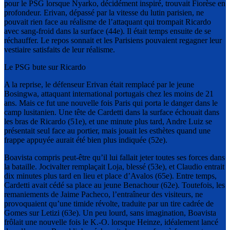
pour le PSG lorsque Nyarko, décidément inspiré, trouvait Fiorèse en
profondeur. Erivan, dépassé par la vitesse du lutin parisien, ne
pouvait rien face au réalisme de l’attaquant qui trompait Ricardo
avec sang-froid dans la surface (44e). Il était temps ensuite de se
réchauffer. Le repos sonnait et les Parisiens pouvaient regagner leur
vestiaire satisfaits de leur réalisme.
Le PSG bute sur Ricardo
A la reprise, le défenseur Erivan était remplacé par le jeune
Bosingwa, attaquant international portugais chez les moins de 21
ans. Mais ce fut une nouvelle fois Paris qui porta le danger dans le
camp lusitanien. Une tête de Cardetti dans la surface échouait dans
les bras de Ricardo (51e), et une minute plus tard, Andre Luiz se
présentait seul face au portier, mais jouait les esthètes quand une
frappe appuyée aurait été bien plus indiquée (52e).
Boavista compris peut-être qu’il lui fallait jeter toutes ses forces dans
la bataille. Jocivalter remplaçait Loja, blessé (53e), et Claudio entrait
dix minutes plus tard en lieu et place d’Avalos (65e). Entre temps,
Cardetti avait cédé sa place au jeune Benachour (62e). Toutefois, les
remaniements de Jaime Pacheco, l’entraîneur des visiteurs, ne
provoquaient qu’une timide révolte, traduite par un tire cadrée de
Gomes sur Letizi (63e). Un peu lourd, sans imagination, Boavista
frôlait une nouvelle fois le K.-O. lorsque Heinze, idéalement lancé