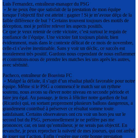
Luis Fernandez, entraîneur-manager du PSG
» Je ne peux être que satisfait de la prestation de mon équipe
lorsque l’objectif fixé est atteint : gagner ! Si je m’avoue déçu de la
faible différence de but ? Certains trouvent toujours des motifs de
déception, moi je préfère relever les aspects positifs.
Ce que je veux retenir de cette victoire, c’est surtout le regain de
confiance de l’équipe. Une victoire fait toujours plaisir, bien
évidemment, mais dans le contexte délicat de ce mois de novembre,
celle-ci s’avère inestimable. Sans y voir un déclic, ce succès est
moralement très positif. Gardons nous cependant de nous enflammer
et contentons-nous de prendre les matches les uns après les autres,
avec sérénité.
Pacheco, entraîneur de Boavista FC
» Malgré la défaite, il s’agit d’un résultat plutôt favorable pour notre
équipe. Même si le PSG a commencé le match sur un rythme
soutenu, nous avons su élever notre niveau en seconde période et
faire jeu égal. Au passage, je tiens à féliciter notre gardien de but
(Ricardo) qui, en sortant proprement plusieurs ballons dangereux, a
grandement contribué à préserver ce résultat somme toute
satisfaisant. Certains observateurs ont cru voir un hors jeu sur le
second but du PSG, personnellement je ne préfère pas me
prononcer, car, en tant qu’entraîneur, je ne serais pas objectif. En
revanche, je peux reprocher la naïveté de mes joueurs, qui ont arrêté
de jouer sur l’action. Enfin j’espère que cette bonne prestation