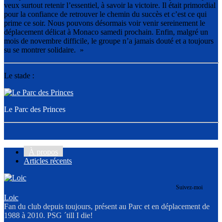
veux surtout retenir l’essentiel, à savoir la victoire. Il était primordial
pour la confiance de retrouver le chemin du succès et c’est ce qui
prime ce soir. Nous pouvons désormais voir venir sereinement le
déplacement délicat à Monaco samedi prochain. Enfin, malgré un
mois de novembre difficile, le groupe n’a jamais douté et a toujours
su se montrer solidaire. »
Le stade :
Le Parc des Princes
À propos
Articles récents
Suivez-moi
Loic
Fan du club depuis toujours, présent au Parc et en déplacement de
1988 à 2010. PSG ´till I die!