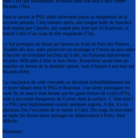
dans l’axe par Ronaldinho, échouait dans son face à face contre
Ricardo (70e).
Sans le savoir, le PSG allait chèrement payer sa maladresse de la
seconde période. Cinq minutes après, une longue balle de Sanchez
était reprise par Claudio, qui sautait plus haut que El-Karkouri, et
battait Letizi d’un coup de tête magistrale (75e).
Le but portugais ne faisait qu’ajouter au froid du Parc des Princes…
Tiraillés dès lors, entre préserver cet avantage et l’envie un peu naïve
d’inscrire un troisième but bien qu’à dix, les Parisiens éprouvaient
les pires difficultés à faire le bon choix. Benachour aurait bien pu
trancher en faveur de la dernière option, mais il buttait à son tour sur
Ricardo (83e).
La conclusion de cette rencontre se dessinait irrémédiablement sur
ce score bâtard entre le PSG et Boavista. Une alerte portugaise en
toute fin de match était éteinte par les gants fermes de Letizi (87e),
suite à un centre dangereux de Gomes dans la surface. C’était tout !
Le PSG peut légitimement nourrir quelques regrets. A dix, il a eu
plusieurs fois l’occasion de se mettre à l’abri. Du coup, la rencontre
au stade Do Bessa laisse présager un déplacement à Porto, bien
difficile.
Réactions :