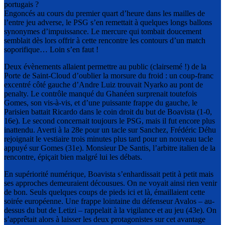
portugais ?
Engoncés au cours du premier quart d’heure dans les mailles de
l’entre jeu adverse, le PSG s’en remettait à quelques longs ballons
synonymes d’impuissance. Le mercure qui tombait doucement
semblait dès lors offrir à cette rencontre les contours d’un match
soporifique… Loin s’en faut !
Deux évènements allaient permettre au public (clairsemé !) de la
Porte de Saint-Cloud d’oublier la morsure du froid : un coup-franc
excentré côté gauche d’Andre Luiz trouvait Nyarko au pont de
penalty. Le contrôle manqué du Ghanéen surprenait toutefois
Gomes, son vis-à-vis, et d’une puissante frappe du gauche, le
Parisien battait Ricardo dans le coin droit du but de Boavista (1-0,
16e). Le second concernait toujours le PSG, mais il fut encore plus
inattendu. Averti à la 28e pour un tacle sur Sanchez, Frédéric Déhu
rejoignait le vestiaire trois minutes plus tard pour un nouveau tacle
appuyé sur Gomes (31e). Monsieur De Santis, l’arbitre italien de la
rencontre, épiçait bien malgré lui les débats.
En supériorité numérique, Boavista s’enhardissait petit à petit mais
ses approches demeuraient décousues. On ne voyait ainsi rien venir
de bon. Seuls quelques coups de pieds ici et là, émaillaient cette
soirée européenne. Une frappe lointaine du défenseur Avalos – au-
dessus du but de Letizi – rappelait à la vigilance et au jeu (43e). On
s’apprêtait alors à laisser les deux protagonistes sur cet avantage