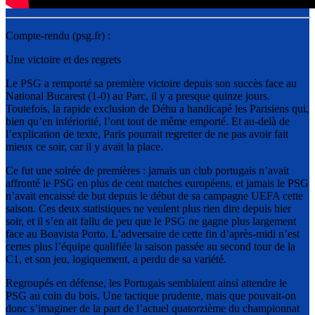
Compte-rendu (psg.fr) :
Une victoire et des regrets
Le PSG a remporté sa première victoire depuis son succès face au
National Bucarest (1-0) au Parc, il y a presque quinze jours.
Toutefois, la rapide exclusion de Déhu a handicapé les Parisiens qui,
bien qu’en infériorité, l’ont tout de même emporté. Et au-delà de
l’explication de texte, Paris pourrait regretter de ne pas avoir fait
mieux ce soir, car il y avait la place.
Ce fut une soirée de premières : jamais un club portugais n’avait
affronté le PSG en plus de cent matches européens, et jamais le PSG
n’avait encaissé de but depuis le début de sa campagne UEFA cette
saison. Ces deux statistiques ne veulent plus rien dire depuis hier
soir, et il s’en ait fallu de peu que le PSG ne gagne plus largement
face au Boavista Porto. L’adversaire de cette fin d’après-midi n’est
certes plus l’équipe qualifiée la saison passée au second tour de la
C1, et son jeu, logiquement, a perdu de sa variété.
Regroupés en défense, les Portugais semblaient ainsi attendre le
PSG au coin du bois. Une tactique prudente, mais que pouvait-on
donc s’imaginer de la part de l’actuel quatorzième du championnat