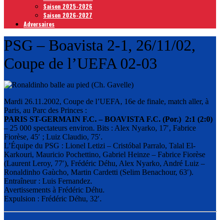
Saison 2025-2026
Saison 2026-2027
Adversaires
PSG – Boavista 2-1, 26/11/02,
Coupe de l’UEFA 02-03
Mardi 26.11.2002, Coupe de l’UEFA, 16e de finale, match aller, à
Paris, au Parc des Princes :
PARIS ST-GERMAIN F.C. – BOAVISTA F.C. (Por.) 2:1 (2:0)
– 25 000 spectateurs environ. Bits : Alex Nyarko, 17′, Fabrice
Fiorèse, 45′ ; Luiz Claudio, 75′.
L’Équipe du PSG : Lionel Letizi – Cristóbal Parralo, Talal El-
Karkouri, Mauricio Pochettino, Gabriel Heinze – Fabrice Fiorèse
(Laurent Leroy, 77′), Frédéric Déhu, Alex Nyarko, André Luiz –
Ronaldinho Gaùcho, Martin Cardetti (Selim Benachour, 63′).
Entraîneur : Luis Fernandez.
Avertissements à Frédéric Déhu.
Expulsion : Frédéric Déhu, 32′.