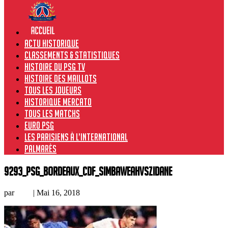
Actu historique
Classements & Statistiques
Histoire du PSG TV
Histoire des maillots
Tous les joueurs
Historique Mercato
Tous les matchs
Euro PSG
Les Parisiens à l’international
Palmarès
9293_PSG_Bordeaux_CdF_SimbaWeahvsZidane
par
Loic
|
Mai 16, 2018