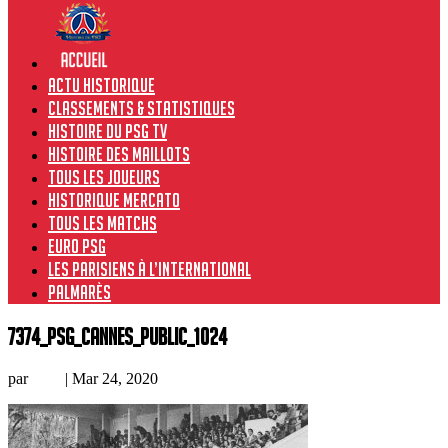
Actu historique
Classements & Statistiques
Histoire du PSG TV
Histoire des maillots
Tous les joueurs
Historique Mercato
Tous les matchs
Euro PSG
Les Parisiens à l’international
Palmarès
7374_PSG_Cannes_public_1024
par
Loic
|
Mar 24, 2020