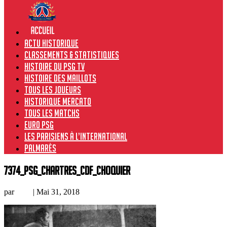
Actu historique
Classements & Statistiques
Histoire du PSG TV
Histoire des maillots
Tous les joueurs
Historique Mercato
Tous les matchs
Euro PSG
Les Parisiens à l’international
Palmarès
7374_PSG_Chartres_CdF_Choquier
par
Loic
|
Mai 31, 2018