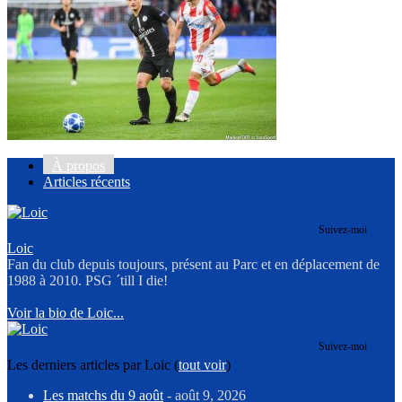
À propos
Articles récents
Suivez-moi
Loic
Fan du club depuis toujours, présent au Parc et en déplacement de
1988 à 2010. PSG ´till I die!
Voir la bio de Loic...
Suivez-moi
Les derniers articles par Loic
(
tout voir
)
Les matchs du 9 août
- août 9, 2026