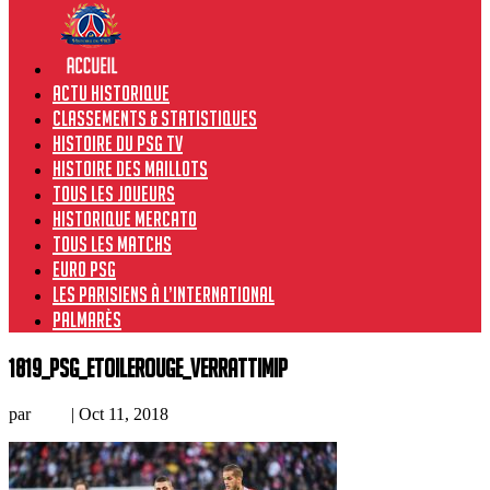
Actu historique
Classements & Statistiques
Histoire du PSG TV
Histoire des maillots
Tous les joueurs
Historique Mercato
Tous les matchs
Euro PSG
Les Parisiens à l’international
Palmarès
1819_PSG_EtoileRouge_VerrattiMIP
par
Loic
|
Oct 11, 2018