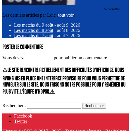
Suivez-moi
Les derniers articles par Loic
(
tout voir
)
Les matchs du 9 août
- août 9, 2026
Les matchs du 8 août
- août 8, 2026
Les matchs du 7 août
- août 7, 2026
Poster le commentaire
Vous devez
vous connecter
pour publier un commentaire.
⚠️Le site rencontre actuellement des difficultés d’affichage. Nous
avons mis en place une interface provisoire pour vous permettre de
naviguer sur le site. Nous faisons notre possible pour y remédier au
plus vite. L’équipe d’HdPSG.⚠️
Rechercher :
Facebook
Twitter