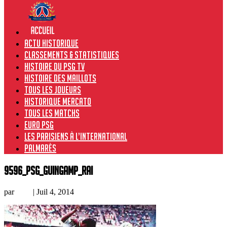
Actu historique
Classements & Statistiques
Histoire du PSG TV
Histoire des maillots
Tous les joueurs
Historique Mercato
Tous les matchs
Euro PSG
Les Parisiens à l’international
Palmarès
9596_PSG_Guingamp_Rai
par
Loic
|
Juil 4, 2014